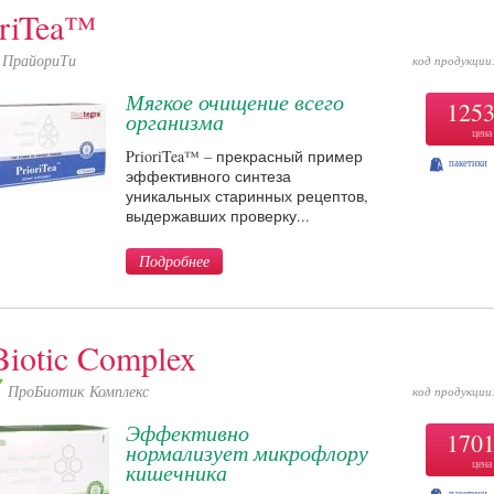
oriTea™
ПрайориТи
код продукции
Мягкое очищение всего
125
организма
цена
PrioriTea™ – прекрасный пример
пакетики
эффективного синтеза
уникальных старинных рецептов,
выдержавших проверку...
Подробнее
Biotic Complex
ПроБиотик Комплекс
код продукции
Эффективно
170
нормализует микрофлору
цена
кишечника