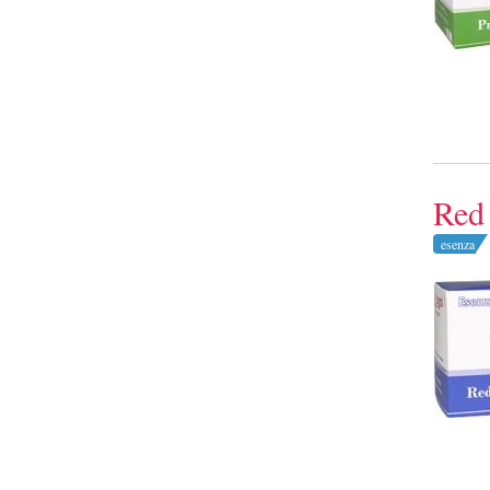
Red 
esenza