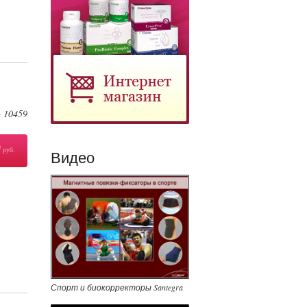
10459
:
0
руб.
Видео
Спорт и биокорректоры Santegra