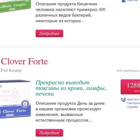
пакетики
Описание продукта Кишечник
человека населяют примерно 400
различных видов бактерий,
некоторые из которых...
Подробнее
Clover Forte
Рэд Кловер
код продукции
Прекрасно выводит
128
токсины из крови, лимфы,
цена
печени
капсулы в
Описание продукта День за днем
блистерн
упаковке
в нашем организме происходят
изменения, вызванные
естественным процессом...
Подробнее