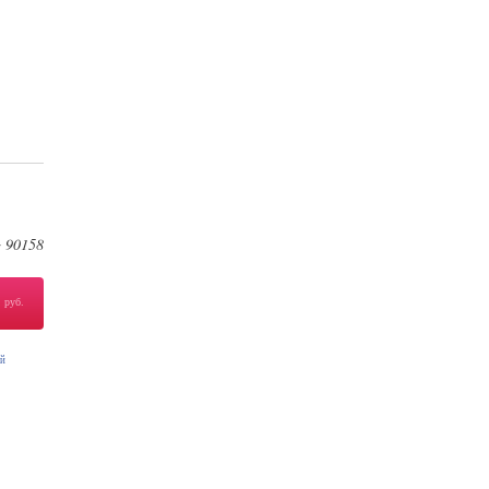
90158
:
8
руб.
ой