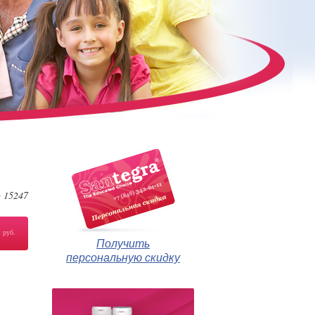
15247
:
7
руб.
Получить
персональную скидку