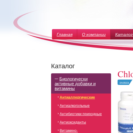
Главная
О компании
Каталог
Каталог
Chlo
Биологически
esenza
активные добавки и
витамины
Антиаллергические
Антиалкогольные
Антибиотики природные
Антиоксиданты
Витамино-