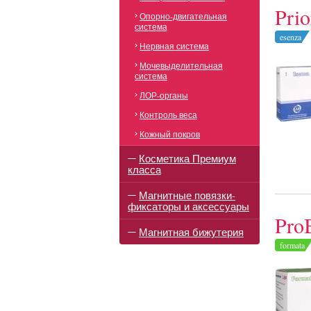
Pri
Опорно-двигательная
система
esenza
Нервная система
Мочевыделительная
система
ЛОР-органы
Контроль веса
Кожный покров
Косметика Премиум
класса
Магнитные повязки-
фиксаторы и аксессуары
Pro
Магнитная бижутерия
formata