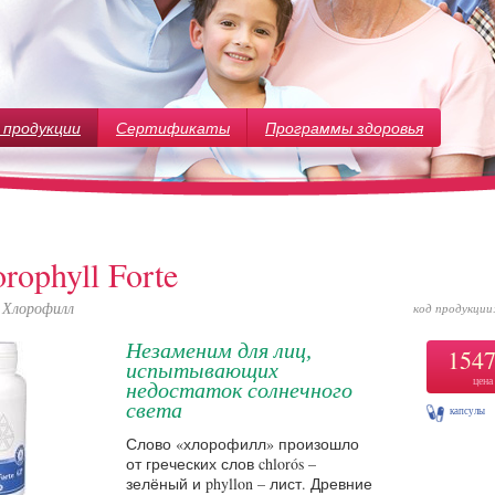
 продукции
Сертификаты
Программы здоровья
rophyll Forte
Хлорофилл
код продукции
Незаменим для лиц,
154
испытывающих
цена
недостаток солнечного
света
капсулы
Слово «хлорофилл» произошло
от греческих слов chlorós –
зелёный и phyllon – лист. Древние