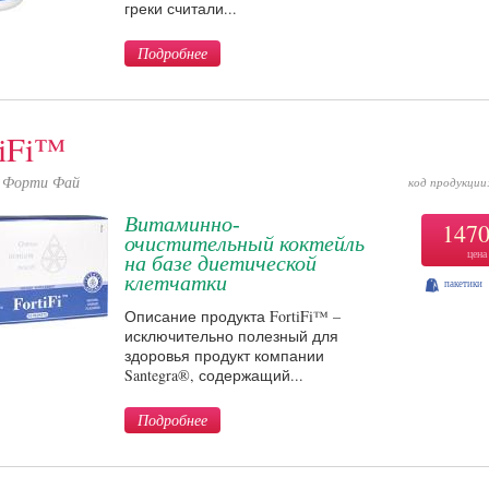
греки считали...
Подробнее
tiFi™
Форти Фай
код продукции
Витаминно-
147
очистительный коктейль
цена
на базе диетической
клетчатки
пакетики
Описание продукта FortiFi™ –
исключительно полезный для
здоровья продукт компании
Santegra®, содержащий...
Подробнее