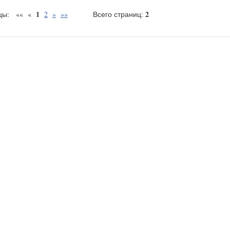
1
2
ицы: «« «
2
»
»»
Всего страниц:
вная
О компании
Каталог продукции
Сертификаты
Программы 