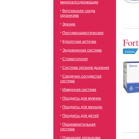
минералсодержащие
Внутренняя среда
организма
Зрение
Противонаркотические
For
Курортная аптечка
Эндокринная система
esenza
Стоматология
Система органов дыхания
Сердечно-сосудистая
система
Иммунная система
Продукты для мужчин
Продукты для женщин
Продукты для детей
Пищеварительная
система
Очищение организма