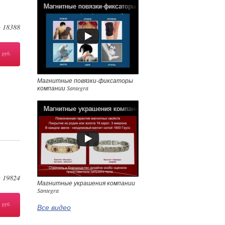
18388
:
3
руб.
Магнитные повязки-фиксаторы
компании Santegra
19824
:
Магнитные украшения компании
Santegra
1
руб.
Все видео